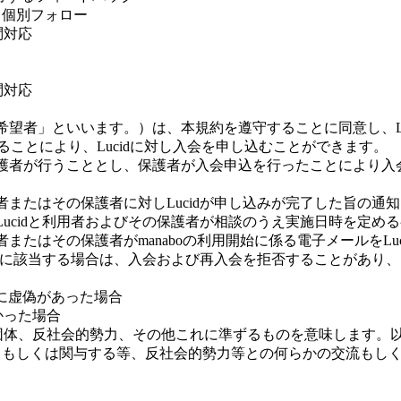
個別フォロー
問対応
問対応
希望者」といいます。）は、本規約を遵守することに同意し、Lu
供することにより、Lucidに対し入会を申し込むことができます。
護者が行うこととし、保護者が入会申込を行ったことにより入
者またはその保護者に対しLucidが申し込みが完了した旨の通
Lucidと利用者およびその保護者が相談のうえ実施日時を定め
またはその保護者がmanaboの利用開始に係る電子メールをLu
の事由に該当する場合は、入会および再入会を拒否することがあり
部に虚偽があった場合
かった場合
団体、反社会的勢力、その他これに準ずるものを意味します。
もしくは関与する等、反社会的勢力等との何らかの交流もしくは