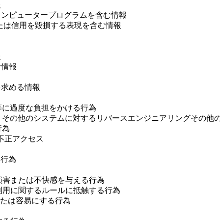
報
ピュータープログラムを含む情報
たは信用を毀損する表現を含む情報
報
情報
求める情報
等に過度な負担をかける行為
、その他のシステムに対するリバースエンジニアリングその他
行為
の不正アクセス
る行為
益、損害または不快感を与える行為
スの利用に関するルールに抵触する行為
または容易にする行為