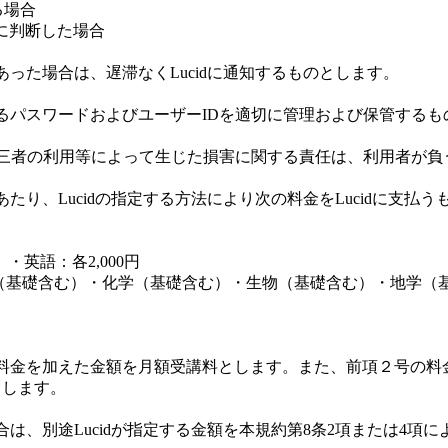
る場合
的に判断した場合
った場合は、遅滞なくLucidに通知するものとします。
るパスワードおよびユーザーIDを適切に管理および保管する
第三者の利用等によって生じた損害に関する責任は、利用者が負
り、Lucidの指定する方法により次の料金をLucidに支払う
英語：各2,000円
礎含む）・化学（基礎含む）・生物（基礎含む）・地学（基
料金を加えた金額を月額受講料とします。また、前項２号の料金
とします。
は、別途Lucidが指定する金額を本規約第8条2項または4項