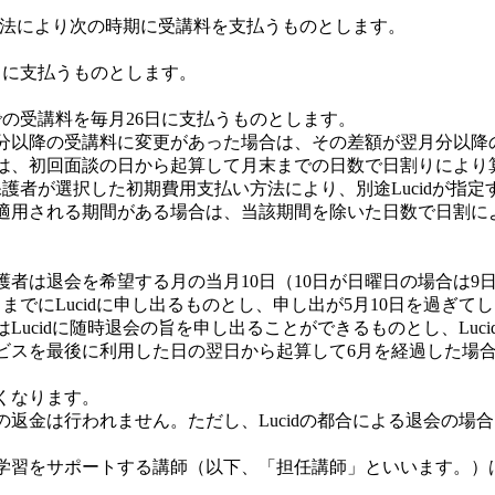
る方法により次の時期に受講料を支払うものとします。
日に支払うものとします。
での受講料を毎月26日に支払うものとします。
分以降の受講料に変更があった場合は、その差額が翌月分以降
は、初回面談の日から起算して月末までの日数で日割りにより
護者が選択した初期費用支払い方法により、別途Lucidが指
適用される期間がある場合は、当該期間を除いた日数で日割により
者は退会を希望する月の当月10日（10日が日曜日の場合は9日
までにLucidに申し出るものとし、申し出が5月10日を過ぎ
Lucidに随時退会の旨を申し出ることができるものとし、Luc
ビスを最後に利用した日の翌日から起算して6月を経過した場
くなります。
返金は行われません。ただし、Lucidの都合による退会の場
学習をサポートする講師（以下、「担任講師」といいます。）はL