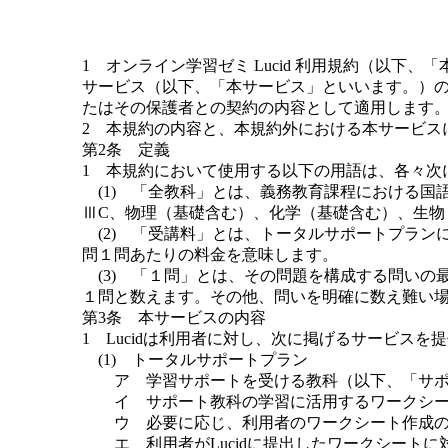
1 オンライン学習ゼミ Lucid 利用規約（以下、
サービス（以下、「本サービス」といいます。）の
たはその保護者との契約の内容として適用します
2 本規約の内容と、本規約外における本サービス
第2条 定義
1 本規約において使用する以下の用語は、各々次
(1) 「全教科」とは、義務教育課程における国
ⅢC、物理（基礎含む）、化学（基礎含む）、生
(2) 「受講料」とは、トータルサポートプラン
問１問あたりの料金を意味します。
(3) 「１問」とは、その問題を構成する問いの最小
１問と数えます。その他、問いを明確に数え難い場合
第3条 本サービスの内容
1 Lucidは利用者に対し、次に掲げるサービスを
(1) トータルサポートプラン
ア 学習サポートを受ける教科（以下、「サポ
イ サポート教科の学習に活用するワークシー
ウ 必要に応じ、利用者のワークシート作成の
エ 利用者がLucidに提出したワークシートに