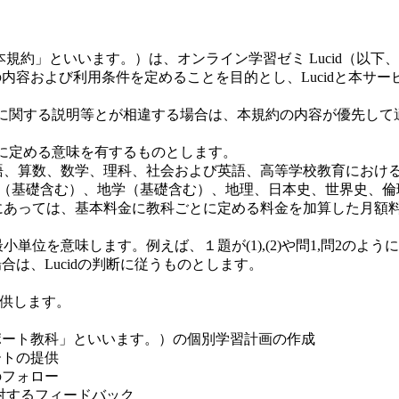
「本規約」といいます。）は、オンライン学習ゼミ Lucid（以下
内容および利用条件を定めることを目的とし、Lucidと本サ
。
に関する説明等とが相違する場合は、本規約の内容が優先して
に定める意味を有するものとします。
語、算数、数学、理科、社会および英語、高等学校教育におけ
物（基礎含む）、地学（基礎含む）、地理、日本史、世界史、倫
にあっては、基本料金に教科ごとに定める料金を加算した月額
単位を意味します。例えば、１題が(1),(2)や問1,問2の
は、Lucidの判断に従うものとします。
提供します。
ート教科」といいます。）の個別学習計画の作成
トの提供
フォロー
対するフィードバック