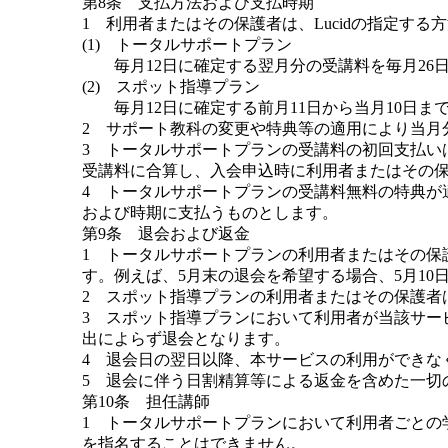
第8条 支払方法および支払時期
1 利用者またはその保護者は、Lucidの指定す
(1) トータルサポートプラン
毎月12日に確定する翌月分の受講料を毎月26
(2) スポット指導プラン
毎月12日に確定する前月11日から当月10日ま
2 サポート教科の変更や特典等の適用により当月
3 トータルサポートプランの受講料の初回支払い
受講料に合算し、入会申込時に利用者またはその保
4 トータルサポートプランの受講料無料の特典が
および時期に支払うものとします。
第9条 退会および返金
1 トータルサポートプランの利用者またはその保護
す。例えば、5月末の退会を希望する場合、5月10日
2 スポット指導プランの利用者またはその保護者は
3 スポット指導プランにおいて利用者が当該サー
出によらず退会となります。
4 退会日の翌日以降、本サービスの利用ができな
5 退会に伴う日割精算等による返金を含めた一切の
第10条 担任講師
1 トータルサポートプランにおいて利用者ごとの
を指名することはできません。