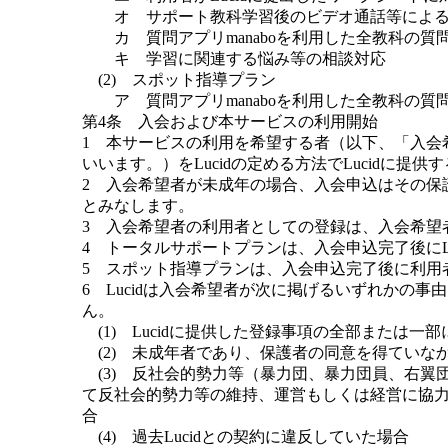
オ サポート教科学習後のビデオ通話等による
カ 質問アプリmanaboを利用した全教科の質
キ 学習に関連する悩み等の相談対応
(2) スポット指導プラン
ア 質問アプリmanaboを利用した全教科の質
第4条 入会および本サービスの利用開始
1 本サービスの利用を希望する者（以下、「入会
いいます。）をLucidの定める方法でLucidに提
2 入会希望者が未成年の場合、入会申込はその保
とみなします。
3 入会希望者の利用者としての登録は、入会希望
4 トータルサポートプランは、入会申込完了後に
5 スポット指導プランは、入会申込完了後に利用者
6 Lucidは入会希望者が次に掲げるいずれか
ん。
(1) Lucidに提供した登録事項の全部または一
(2) 未成年者であり、保護者の同意を得ていな
(3) 反社会的勢力等（暴力団、暴力団員、右翼
て反社会的勢力等の維持、運営もしくは経営に協力
合
(4) 過去Lucidとの契約に違反していた場合