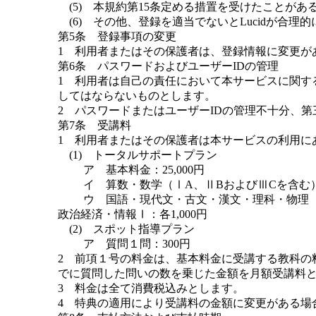
(5) 本規約第15条定める措置を受けたことがあ
(6) その他、登録を適当でないとLucidが合理
第5条 登録事項の変更
1 利用者またはその保護者は、登録情報に変更があ
第6条 パスワードおよびユーザーIDの管理
1 利用者は自己の責任において本サービスに関す
してはならないものとします。
2 パスワードまたはユーザーIDの管理不十分、
第7条 受講料
1 利用者またはその保護者は本サービスの利用にあた
(1) トータルサポートプラン
ア 基本料金：25,000円
イ 算数・数学（ⅠA、ⅡBおよびⅢCを含む）・
ウ 国語・現代文・古文・漢文・理科・物理（基
政治経済・情報Ⅰ：各1,000円
(2) スポット指導プラン
ア 質問１問：300円
2 前項１号の料金は、基本料金に受講する教科の
でに質問した問いの数を乗じた金額を月額受講料
3 料金は全て消費税込みとします。
4 特典の適用により受講料の金額に変更がある場合