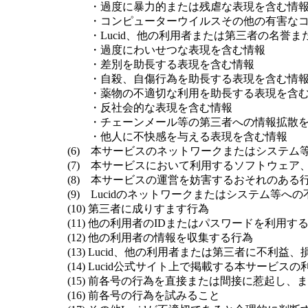
・過度に暴力的または残虐な表現を含む情
・コンピューターウイルスその他の有害なコン
・Lucid、他の利用者または第三者の名誉ま
・過度にわいせつな表現を含む情報
・差別を助長する表現を含む情報
・自殺、自傷行為を助長する表現を含む情
・薬物の不適切な利用を助長する表現を含む
・反社会的な表現を含む情報
・チェーンメール等の第三者への情報拡散を
・他人に不快感を与える表現を含む情報
(6) 本サービスのネットワークまたはシステム
(7) 本サービスにおいて利用するソフトウェア
(8) 本サービスの運営を妨害するおそれのある
(9) Lucidのネットワークまたはシステム等へ
(10) 第三者に成りすます行為
(11) 他の利用者のIDまたはパスワードを利用す
(12) 他の利用者の情報を収集する行為
(13) Lucid、他の利用者または第三者に不利
(14) Lucid公式サイト上で掲載する本サービ
(15) 前各号の行為を直接または間接に惹起し、
(16) 前各号の行為を試みること