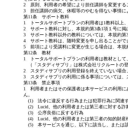
2 原則、利用者の希望により担任講師を変更する
3 担任講師の病欠、休暇等のやむを得ない事情に
第11条 サポート教科
1 トータルサポートプランの利用者は1教科以上
2 サポート教科に対し、本規約第3条1項１号に
3 サポート教科以外の教科については、本規約第3
4 サポート教科は、随時変更を申し出ることがで
5 前項により受講料に変更が生じる場合は、本規
第12条 教材
1 トータルサポートプランの利用者は教材として
（「スタディサプリ」は株式会社リクルートの登
2 スタディサプリの利用登録を終えていない場合
3 スタディサプリの利用に係る事項については、
第13条 禁止事項
1 利用者またはその保護者は本サービスの利用に
ん。
(1) 法令に違反する行為または犯罪行為に関連
(2) Lucid、他の利用者または第三者に対する
(3) 公序良俗に反する行為
(4) Lucid、他の利用者または第三者の知的
(5) 本サービスを通じ、以下に該当し、または該当